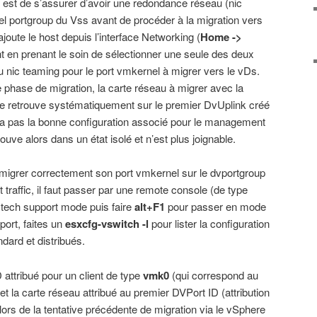
est de s’assurer d’avoir une redondance réseau (nic
l portgroup du Vss avant de procéder à la migration vers
oute le host depuis l’interface Networking (
Home ->
t en prenant le soin de sélectionner une seule des deux
u nic teaming pour le port vmkernel à migrer vers le vDs.
phase de migration, la carte réseau à migrer avec la
se retrouve systématiquement sur le premier DvUplink créé
n’a pas la bonne configuration associé pour le management
rouve alors dans un état isolé et n’est plus joignable.
migrer correctement son port vmkernel sur le dvportgroup
affic, il faut passer par une remote console (de type
l tech support mode puis faire
alt+F1
pour passer en mode
ort, faites un
esxcfg-vswitch -l
pour lister la configuration
ndard et distribués.
 attribué pour un client de type
vmk0
(qui correspond au
t la carte réseau attribué au premier DVPort ID (attribution
lors de la tentative précédente de migration via le vSphere