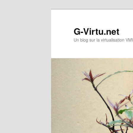
Skip
Skip
to
to
primary
secondary
G-Virtu.net
content
content
Un blog sur la virtualisation 