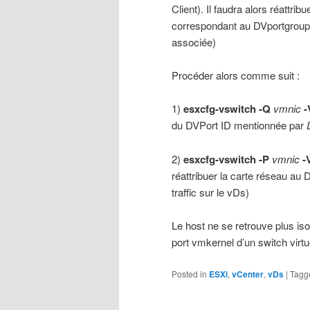
Client). Il faudra alors réattr
correspondant au DVportgroup
associée)
Procéder alors comme suit :
1)
esxcfg-vswitch -Q
vmnic
-
du DVPort ID mentionnée par
2)
esxcfg-vswitch -P
vmnic
-
réattribuer la carte réseau 
traffic sur le vDs)
Le host ne se retrouve plus iso
port vmkernel d’un switch virtu
Posted in
ESXi
,
vCenter
,
vDs
|
Tagg