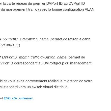
ibuer la carte réseau du premier DVPort ID au DVPort ID
 du management traffic (avec la bonne configuration VLAN
V
DVPortID_1
dvSwitch_name
(permet de retirer la carte
DVPortID_1
)
V
DVPortID_mgmt_traffic
dvSwitch_name
(permet de
au DVPortID correspondant au DVPortgroup du management
lé et vous avez correctement réalisé la migration de votre
el standard vers un switch virtuel distribué.
ed
ESXi
,
vDs
,
vmkernel