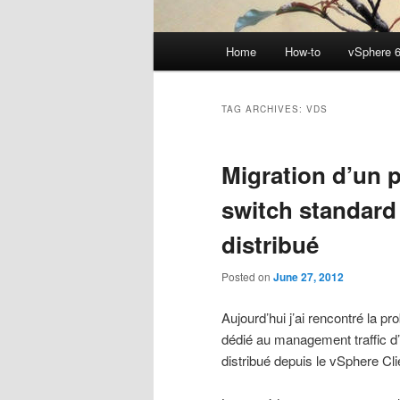
Main
Home
How-to
vSphere 6
menu
TAG ARCHIVES:
VDS
Migration d’un p
switch standard 
distribué
Posted on
June 27, 2012
Aujourd’hui j’ai rencontré la p
dédié au management traffic d’u
distribué depuis le vSphere Cl