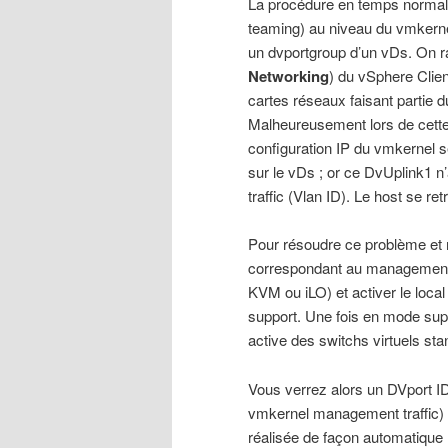
La procédure en temps normal 
teaming) au niveau du vmkerne
un dvportgroup d’un vDs. On raj
Networking
) du vSphere Clien
cartes réseaux faisant partie d
Malheureusement lors de cette 
configuration IP du vmkernel 
sur le vDs ; or ce DvUplink1 
traffic (Vlan ID). Le host se ret
Pour résoudre ce problème et 
correspondant au management tr
KVM ou iLO) et activer le loca
support. Une fois en mode supp
active des switchs virtuels sta
Vous verrez alors un DVport ID
vmkernel management traffic) e
réalisée de façon automatique 