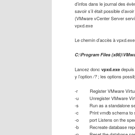
d’infos dans le journal des é
savoir s’il était possible d’av
(VMware vCenter Server servic
vpxd.exe
Le chemin d’accès à vpxd.exe e
C:\Program Files (x86)\VMwar
Lancez donc
vpxd.exe
depuis 
y l’option
/?
; les options possi
-r Register VMware Virtua
-u Unregister VMware Virtu
-s Run as a standalone serv
-c Print vmdb schema to s
-o port Listens on the specif
-b Recreate database repo
-p Reset the database pass