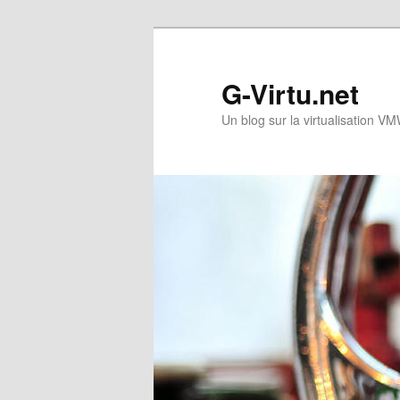
Skip
Skip
to
to
primary
secondary
G-Virtu.net
content
content
Un blog sur la virtualisation 