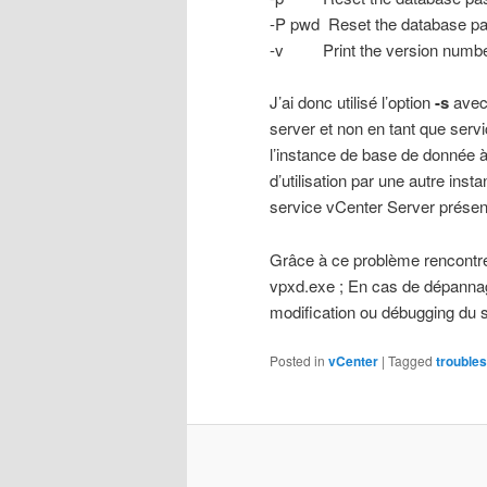
-P pwd Reset the database pa
-v Print the version number
J’ai donc utilisé l’option
-s
avec 
server et non en tant que serv
l’instance de base de donnée à
d’utilisation par une autre inst
service vCenter Server présen
Grâce à ce problème rencontré, 
vpxd.exe ; En cas de dépannage
modification ou débugging du 
Posted in
vCenter
|
Tagged
trouble