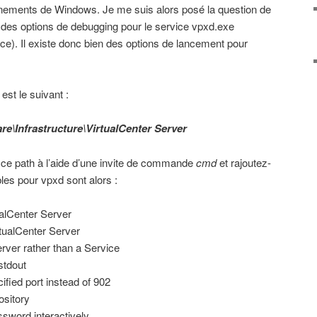
vènements de Windows. Je me suis alors posé la question de
oir des options de debugging pour le service vpxd.exe
e). Il existe donc bien des options de lancement pour
st le suivant :
e\Infrastructure\VirtualCenter Server
ce path à l’aide d’une invite de commande
cmd
et rajoutez-
bles pour vpxd sont alors :
lCenter Server
alCenter Server
er rather than a Service
tdout
ied port instead of 902
sitory
word interactively