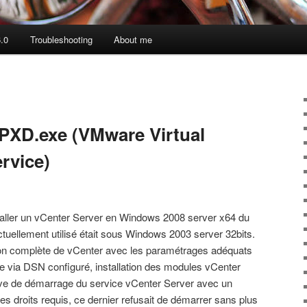
.0
Troubleshooting
About me
PXD.exe (VMware Virtual
rvice)
staller un vCenter Server en Windows 2008 server x64 du
tuellement utilisé était sous Windows 2003 server 32bits.
ation complète de vCenter avec les paramétrages adéquats
e via DSN configuré, installation des modules vCenter
tative de démarrage du service vCenter Server avec un
s droits requis, ce dernier refusait de démarrer sans plus