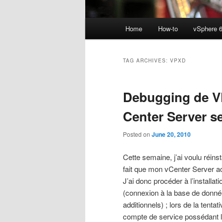
Main
Home
How-to
vSphere 6
menu
TAG ARCHIVES:
VPXD
Debugging de V
Center Server se
Posted on
June 20, 2010
Cette semaine, j’ai voulu réin
fait que mon vCenter Server ac
J’ai donc procéder à l’install
(connexion à la base de donné
additionnels) ; lors de la ten
compte de service possédant le